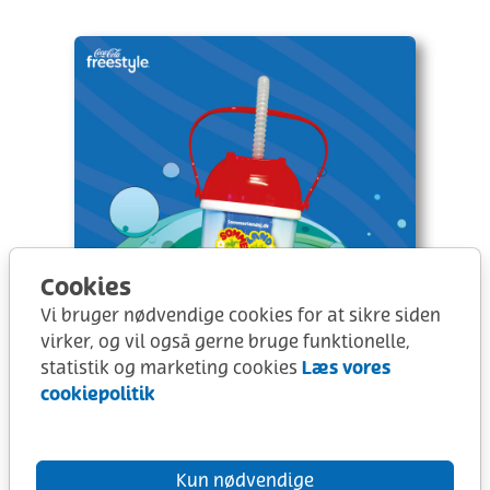
Cookies
Vi bruger nødvendige cookies for at sikre siden
virker, og vil også gerne bruge funktionelle,
Læs vores
statistik og marketing cookies
1 stk. Coca-Cola
cookiepolitik
Freestyle kop
Kun nødvendige
1 x Coca-Cola Freestyle kop