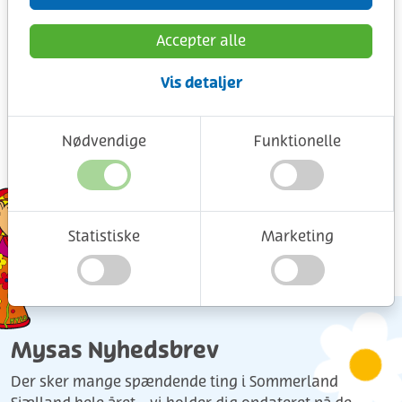
Slip fantasien løs og bland din helt
Accepter alle
egen sodavand - med over 100
kombinationer kan du skabe din
Vis detaljer
helt personlige favoritsmag.
Nødvendige
Funktionelle
149,00 DKK
Køb
Statistiske
Marketing
Mysas Nyhedsbrev
Der sker mange spændende ting i Sommerland