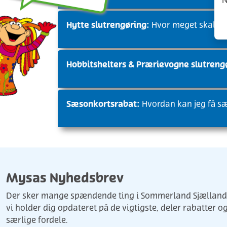
N
Hytte slutrengøring:
Hvor meget skal jeg 
Hobbitshelters & Prærievogne slutreng
Sæsonkortsrabat:
Hvordan kan jeg få sæ
Mysas Nyhedsbrev
Der sker mange spændende ting i Sommerland Sjælland 
vi holder dig opdateret på de vigtigste, deler rabatter o
særlige fordele.