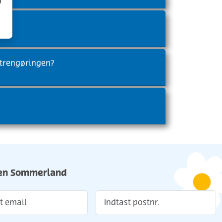
g
lutrengøringen?
lien Sommerland