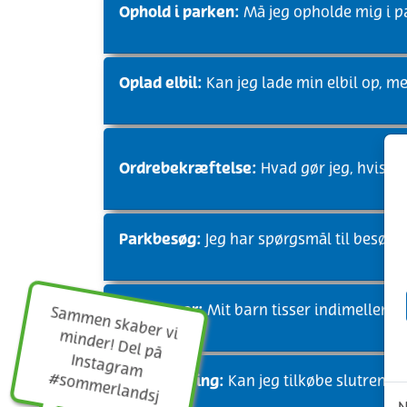
Ophold i parken:
Må jeg opholde mig i p
Oplad elbil:
Kan jeg lade min elbil op, m
Ordrebekræftelse:
Hvad gør jeg, hvis j
Parkbesøg:
Jeg har spørgsmål til besøge
Vådeligger:
Mit barn tisser indimellem i
Sam
m
inder! D
el på
Instagram
som
m
en skaber vi m
#
erlandsj
Slutrengøring:
Kan jeg tilkøbe slutrengø