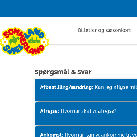
Spring til hovedindhold
Billetter og sæsonkort
Spørgsmål & Svar
Afbestilling/ændring:
Kan jeg aflyse mit
Afrejse:
Hvornår skal vi afrejse?
Ankomst:
Hvornår kan vi ankomme til v