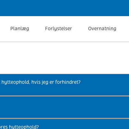
Planlæg
Forlystelser
Overnatning
 hytteophold, hvis jeg er forhindret?
ores hytteophold?