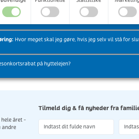
ødvendige
Funktionelle
Statistiske
Marketin
gøre, hvis jeg selv vil stå for slutrengøringen?
øring:
Hvor meget skal jeg gøre, hvis jeg selv vil stå for s
sonkortsrabat på hyttelejen?
Tilmeld dig & få nyheder fra fami
hele året -
g andre