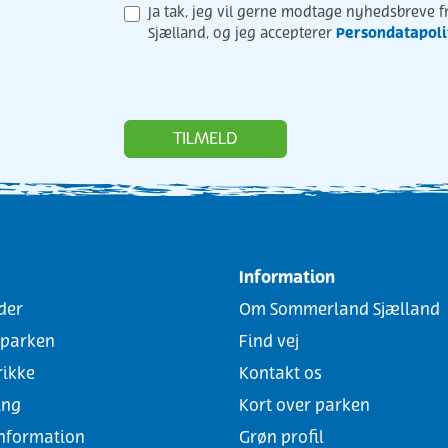
Ja tak, jeg vil gerne modtage nyhedsbreve 
Persondatapoli
Sjælland, og jeg accepterer
TILMELD
Information
der
Om Sommerland Sjælland
i parken
Find vej
rikke
Kontakt os
ing
Kort over parken
information
Grøn profil