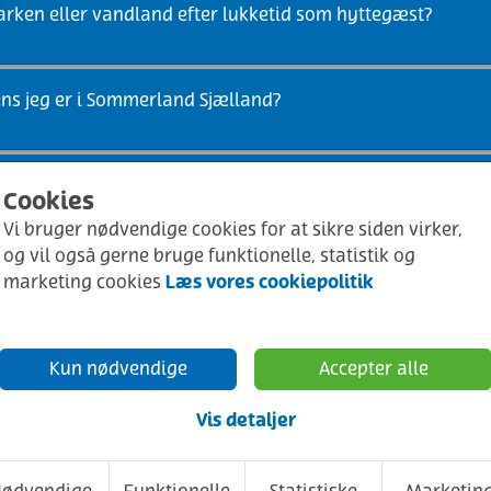
arken eller vandland efter lukketid som hyttegæst?
ens jeg er i Sommerland Sjælland?
Cookies
eg ikke har modtaget min ordrebekræftelse?
Vi bruger nødvendige cookies for at sikre siden virker,
og vil også gerne bruge funktionelle, statistik og
Læs vores cookiepolitik
marketing cookies
t i Sommerland Sjælland, hvem kan jeg kontakte?
Kun nødvendige
Accepter alle
 sengen. Hvad hvis det sker under opholdet?
Vis detaljer
ring?