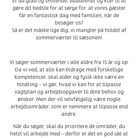
Er du
glad
og
smilende
, udadvendt o
g klar til at
gøre dit bedste for at sørge for, at vores gæster
får en fantastisk dag med familien, når de
besøger os?
Så er det måske lige dig, vi mangler på holdet af
sommerværter til sæsonen!
Vi søger sommerværter i alle aldre fra 15 år og op.
Da vi ved, at alle kan bidrage med forskellige
kompetencer, skal alder og fysik ikke være en
hindring – vi gør, hvad vi kan for at tilpasse
vagtplan og arbejdsopgaver til dine behov og
ønsker. Men der vil selvfølgelig være nogle
arbejdsområder, som er nemmere at tilpasse end
andre.
Når du søger, skal du prioritere de områder, du
helst vil arbejde med – derfor er det en god idé at