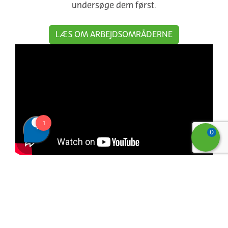
undersøge dem først.
LÆS OM ARBEJDSOMRÅDERNE
0