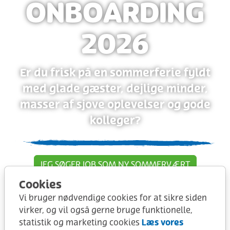
ONBOARDING
2026
Er du frisk på en sommerferie fyldt
med glade gæster, dejlige minder,
masser af sjove oplevelser og gode
kolleger?
JEG SØGER JOB SOM NY SOMMERVÆRT
Cookies
JEG GENANSØGER SOM TIDLIGERE
Vi bruger nødvendige cookies for at sikre siden
SOMMERVÆRT
virker, og vil også gerne bruge funktionelle,
Læs vores
statistik og marketing cookies