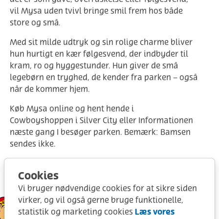
vil Mysa uden tvivl bringe smil frem hos både
store og små.
Med sit milde udtryk og sin rolige charme bliver
hun hurtigt en kær følgesvend, der indbyder til
kram, ro og hyggestunder. Hun giver de små
legebørn en tryghed, de kender fra parken – også
når de kommer hjem.
Køb Mysa online og hent hende i
Cowboyshoppen i Silver City eller Informationen
næste gang I besøger parken. Bemærk: Bamsen
sendes ikke.
her
Læs og leg med Mysa
.
Cookies
Længde: 25 cm.
Vi bruger nødvendige cookies for at sikre siden
virker, og vil også gerne bruge funktionelle,
Læs vores
statistik og marketing cookies