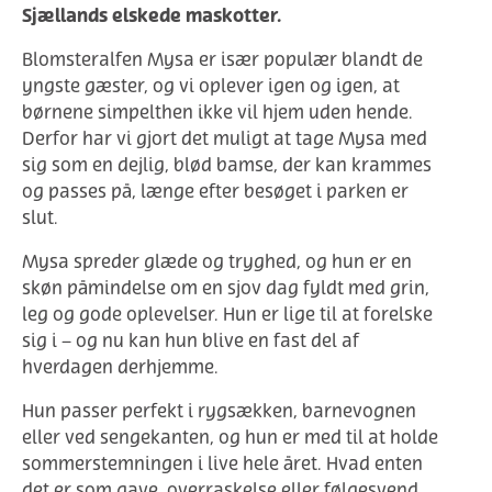
Sjællands elskede maskotter.
Blomsteralfen Mysa er især populær blandt de
yngste gæster, og vi oplever igen og igen, at
børnene simpelthen ikke vil hjem uden hende.
Derfor har vi gjort det muligt at tage Mysa med
sig som en dejlig, blød bamse, der kan krammes
og passes på, længe efter besøget i parken er
slut.
Mysa spreder glæde og tryghed, og hun er en
skøn påmindelse om en sjov dag fyldt med grin,
leg og gode oplevelser. Hun er lige til at forelske
sig i – og nu kan hun blive en fast del af
hverdagen derhjemme.
Hun passer perfekt i rygsækken, barnevognen
eller ved sengekanten, og hun er med til at holde
sommerstemningen i live hele året. Hvad enten
det er som gave, overraskelse eller følgesvend,