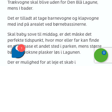
Trækvogne skal blive uden for Den Blå Lagune,
mens I bader.
Det er tilladt at tage barnevogne og klapvogne
med ind på arealet ved børnebassinerne.
Skal baby sove til middag, er det måske det
perfekte tidspunkt, hvor mor eller far kan finde
en stille oase et andet sted i parken, mens større
børn og voksne plasker løs i Lagunen.
0
Der er mulighed for at leje et skab i
omklædningsrummene - skabene koster en 10'er.
sikkerhedsregler
Se øvrige
i Sommerland
Sjælland.