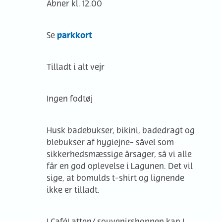
Åbner kl. 12.00
parkkort
Se
Tilladt i alt vejr
Ingen fodtøj
Husk badebukser, bikini, badedragt og
blebukser af hygiejne- såvel som
sikkerhedsmæssige årsager, så vi alle
får en god oplevelse i Lagunen. Det vil
sige, at bomulds t-shirt og lignende
ikke er tilladt.
I CaféLatten/ souvenirshoppen
kan I