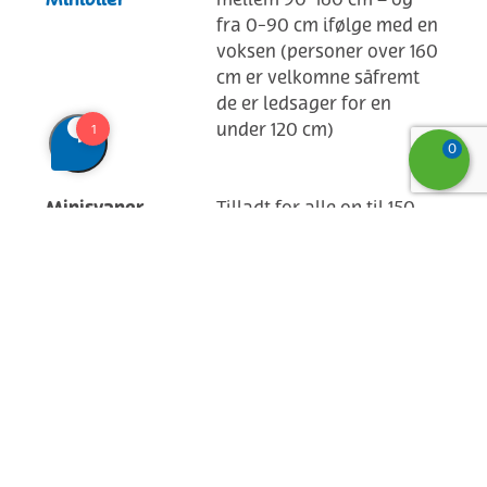
Minibiler
fra 0-90 cm ifølge med en
voksen (personer over 160
cm er velkomne såfremt
de er ledsager for en
under 120 cm)
0
Minisvaner
Tilladt for alle op til 150
cm
Familiegynge
Tilladt alene fra 130 cm
(ellers ifølge med en
voksen)
Svævebaner
Tilladt alene fra 130 cm
(ellers ifølge med en