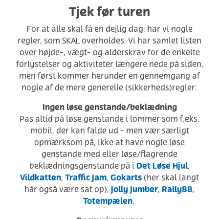
Tjek før turen
For at alle skal få en dejlig dag, har vi nogle
regler, som SKAL overholdes. Vi har samlet listen
over højde-, vægt- og alderskrav for de enkelte
forlystelser og aktiviteter længere nede på siden,
men først kommer herunder en gennemgang af
nogle af de mere generelle (sikkerheds)regler:
Ingen løse genstande/beklædning
Pas altid på løse genstande i lommer som f.eks.
mobil, der kan falde ud - men vær særligt
opmærksom på, ikke at have nogle løse
genstande med eller løse/flagrende
Det Løse Hjul
beklædningsgenstande på i
,
Vildkatten
Traffic Jam
Gokarts
,
,
(her skal langt
Jolly Jumber
Rally88
hår også være sat op),
,
,
Totempælen
,