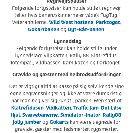
Regnvejrspauser
Følgende forlystelser kan holde stille i regnvejr
(eller hvis banen/skinnerne er våde): TugTug,
Wild West hestene
Parktoget
Veteranbilerne,
,
,
Gokartbanen
Dyt-Båt-banen
og
.
Lynnedslag
Følgende forlystelser kan holde stille under
lynnedslag: Vildkatten, Rally 88, Klatrefidus,
Totempæl, Vildbassen, Kamikazen og Parktoget.
Gravide og gæster med helbredsudfordringer
Det er vigtigt altid at passe på sig selv, kende sine
egne begrænsninger og ikke at være dumdristig,
når man begiver sig rundt i parken. Men særligt
Klatrefidusen
Vildkatten
Traffic Jam
Det Løse
,
,
,
Hjul
Svævebanerne
Simulator-Inator
Rally88
,
,
,
,
Jolly Jumber
Gokarts
og
kan være uegnede for
gravide, gæster med ledsmerter, rygsmerter,