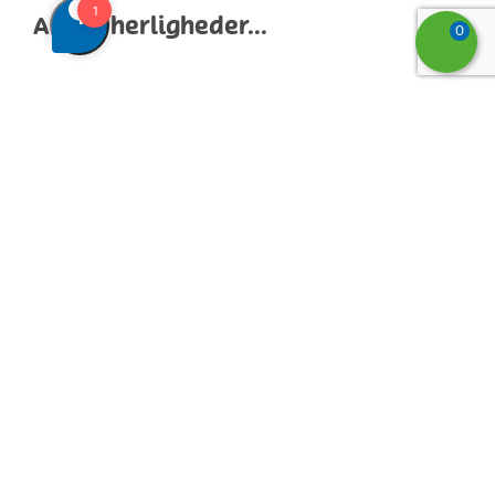
Andre herligheder...
0
Vi ses til bade-, skov- & sjovtur