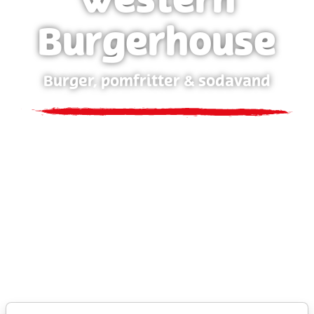
Western
Burgerhouse
Burger, pomfritter & sodavand